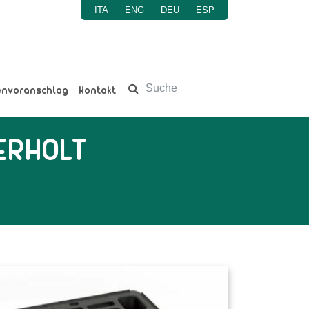
ITA
ENG
DEU
ESP
envoranschlag
Kontakt
 ERHOLT