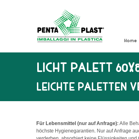
Menu
Home
Home
Gesellschaft
Aufgabe
LICHT PALETT 60X
Zertifikate
LEICHTE PALETTEN 
Produkte
News
Kostenvoranschlag
Für Lebensmittel (
nur auf Anfrage
):
Alle Behä
Kontakt
höchste Hygienegarantien. N
ur auf Anfrage au
verderben, absorbiert keine Flüssigkeiten und 