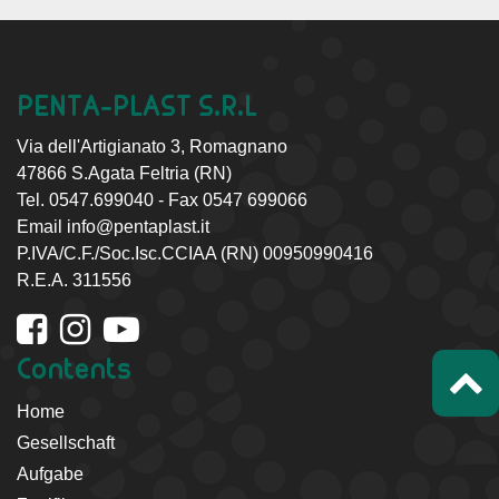
PENTA-PLAST S.R.L
Via dell'Artigianato 3, Romagnano
47866 S.Agata Feltria (RN)
Tel. 0547.699040 - Fax 0547 699066
Email
info@pentaplast.it
P.IVA/C.F./Soc.Isc.CCIAA (RN) 00950990416
R.E.A. 311556
Contents
Home
Gesellschaft
Aufgabe