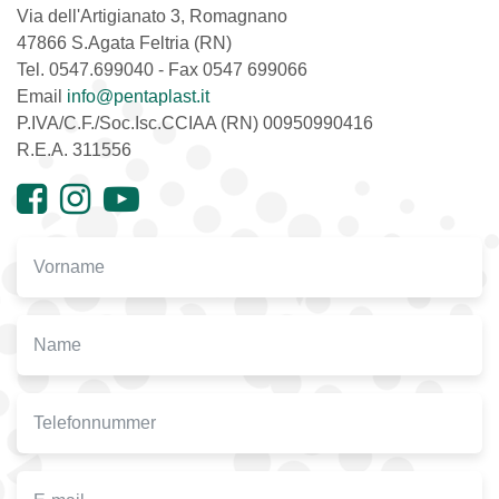
Via dell'Artigianato 3, Romagnano
47866 S.Agata Feltria (RN)
Tel. 0547.699040 - Fax 0547 699066
Email
info@pentaplast.it
P.IVA/C.F./Soc.Isc.CCIAA (RN) 00950990416
R.E.A. 311556