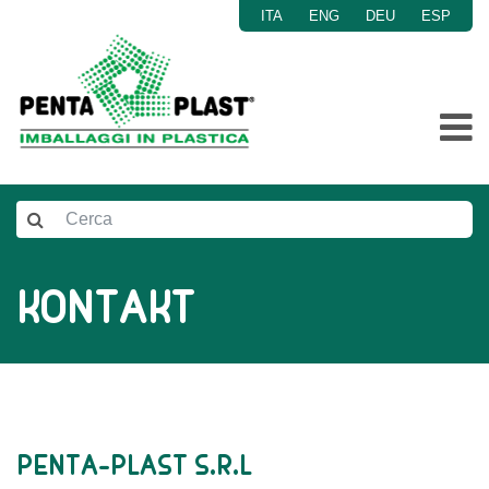
ITA
ENG
DEU
ESP
Menu
Home
Gesellschaft
Aufgabe
Zertifikate
KONTAKT
Produkte
News
Kostenvoranschlag
Kontakt
PENTA-PLAST S.R.L